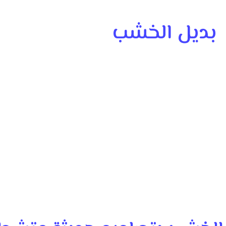
بديل الخشب
ن الفخامة والتصميم العصري ويمنح الجدران والأسقف لمسة أنيقة تضيف للم
رف النوم والمكاتب، لأنه يساعد على تجديد المساحات الداخلية بطريقة 
الحاجة إلى تغييرات معقدة.
 بداية من دراسة المكان واختيار التصميم المناسب، وصولاً إلى التركيب
ين الجمال والتنظيم، وتضيف للمكان إحساساً بالدفء والفخامة، مع 
مختلف أنماط الديكورات الحديثة.