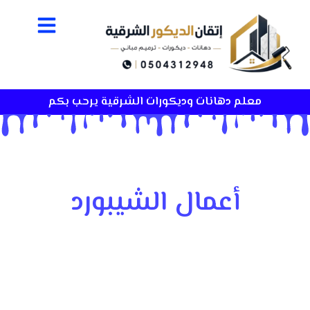
معلم دهانات وديكورات الشرقية يرحب بكم
أعمال الشيبورد
تعتبر من أكثر حلول الديكور الداخلي طلباً، لأنها تمنح المكان تغييراً
واضحاً وسريعاً وتضفي على المساحات مظهراً أكثر ترتيباً وأناقة.
هذا النوع من التشطيب يعتمد على ألواح الشيبورد في تصميم
الجدران والأسقف والفواصل الداخلية، بهدف تحسين الشكل العام